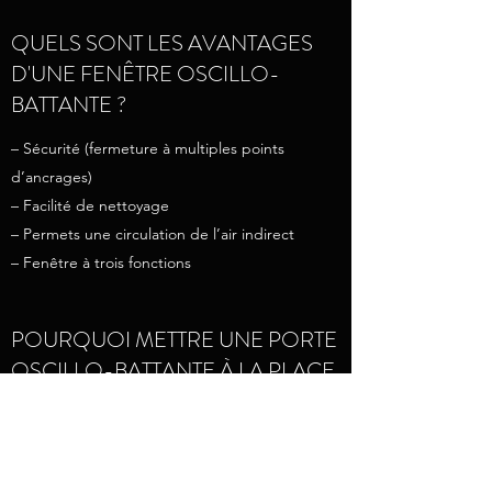
QUELS SONT LES AVANTAGES
D'UNE FENÊTRE OSCILLO-
BATTANTE ?
– Sécurité (fermeture à multiples points
d’ancrages)
– Facilité de nettoyage
– Permets une circulation de l’air indirect
– Fenêtre à trois fonctions
POURQUOI METTRE UNE PORTE
OSCILLO-BATTANTE À LA PLACE
D'UNE PORTE D'ACIER ?
– Look contemporain et distinctif
– Fonctionnalité polyvalente